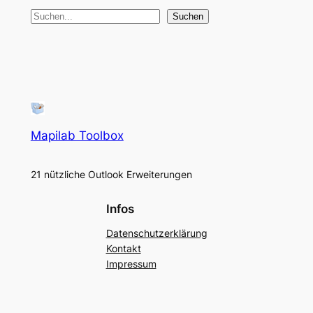
S
Suchen
u
c
h
e
n
Mapilab Toolbox
21 nützliche Outlook Erweiterungen
Infos
Datenschutzerklärung
Kontakt
Impressum