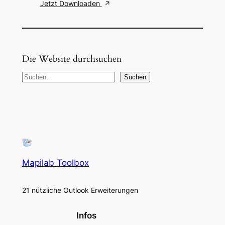
Jetzt Downloaden
Die Website durchsuchen
S
Suchen
u
c
h
e
n
Mapilab Toolbox
21 nützliche Outlook Erweiterungen
Infos